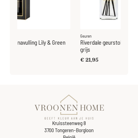
Geuren
Green
Riverdale geurstokjes Lily & Green Tea 140ml
grijs
€
21,95
Kruissteenweg 8
3700 Tongeren-Borgloon
België