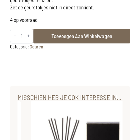
Zet de geurstokjes niet in direct zonlicht.
4 op voorraad
Riverdale
Toevoegen Aan Winkelwagen
geurstokjes
Grapefruit
&
Categorie:
Geuren
Lime
90ml
licht
roze
aantal
MISSCHIEN HEB JE OOK INTERESSE IN...