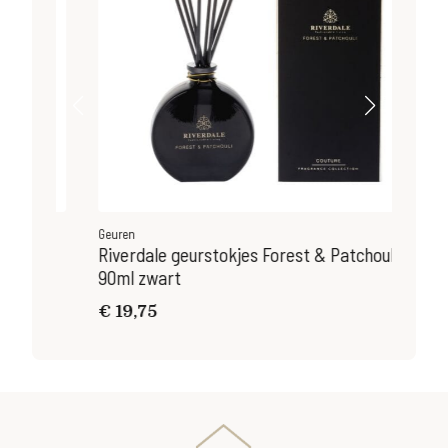
Geuren
Geu
 &
Riverdale geurstokjes Forest & Patchouli
Riv
90ml zwart
wit
€
19,75
€
2