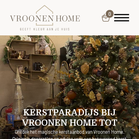
0
KERSTPARADIJS BIJ
VROONEN HOME TOT
Ontdek het magische kerstaanbod van Vroonen Home.
Originele decoraties en advies voor een betoverend kerst