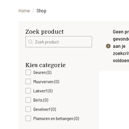
Home
Shop
Geen p
Zoek product
gevond
Zoek product
Search content
aan je
zoekcri
voldoen
Kies categorie
Product Cats
Geuren
(0)
Muurverven
(0)
Lakverf
(0)
Beits
(0)
Gevelverf
(0)
Plamuren en behangen
(0)