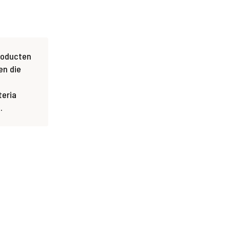
roducten
en die
teria
.