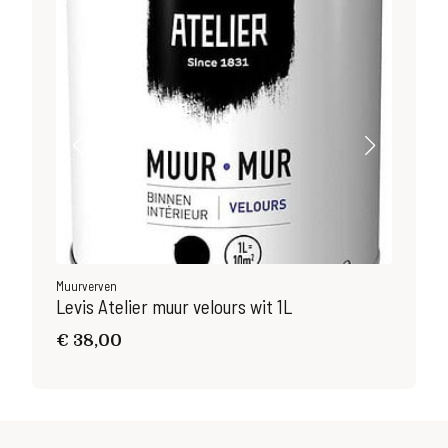
Muurverven
Muu
Levis Atelier muur velours wit 1L
Lev
€
38,00
€
3