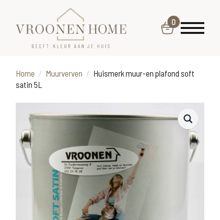
0
Home
Muurverven
Huismerk muur-en plafond soft
satin 5L