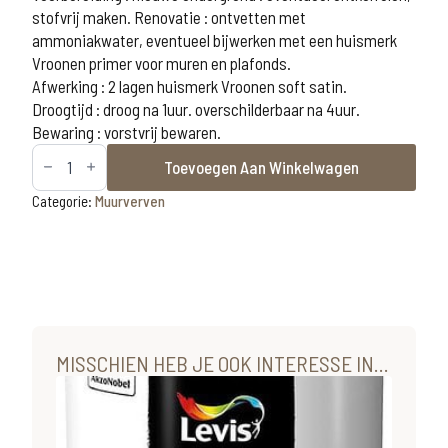
stofvrij maken. Renovatie : ontvetten met
ammoniakwater, eventueel bijwerken met een huismerk
Vroonen primer voor muren en plafonds.
Afwerking : 2 lagen huismerk Vroonen soft satin.
Droogtijd : droog na 1uur. overschilderbaar na 4uur.
Bewaring : vorstvrij bewaren.
Huismerk
Toevoegen Aan Winkelwagen
muur-
en
plafond
Categorie:
Muurverven
soft
satin
5L
aantal
MISSCHIEN HEB JE OOK INTERESSE IN...