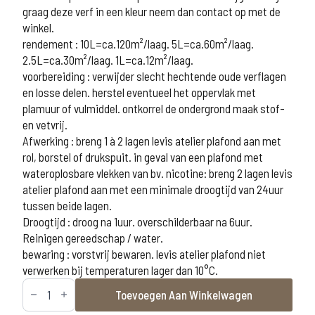
graag deze verf in een kleur neem dan contact op met de
winkel.
rendement : 10L=ca.120m²/laag. 5L=ca.60m²/laag.
2.5L=ca.30m²/laag. 1L=ca.12m²/laag.
voorbereiding : verwijder slecht hechtende oude verflagen
en losse delen. herstel eventueel het oppervlak met
plamuur of vulmiddel. ontkorrel de ondergrond maak stof-
en vetvrij.
Afwerking : breng 1 à 2 lagen levis atelier plafond aan met
rol, borstel of drukspuit. in geval van een plafond met
wateroplosbare vlekken van bv. nicotine: breng 2 lagen levis
atelier plafond aan met een minimale droogtijd van 24uur
tussen beide lagen.
Droogtijd : droog na 1uur. overschilderbaar na 6uur.
Reinigen gereedschap / water.
bewaring : vorstvrij bewaren. levis atelier plafond niet
verwerken bij temperaturen lager dan 10°C.
Levis
Toevoegen Aan Winkelwagen
Atelier
plafond