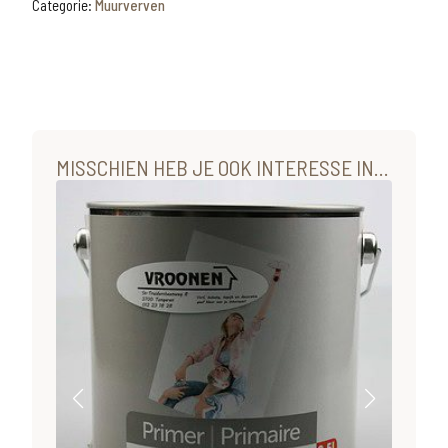
wit
Categorie:
Muurverven
1L
aantal
MISSCHIEN HEB JE OOK INTERESSE IN...