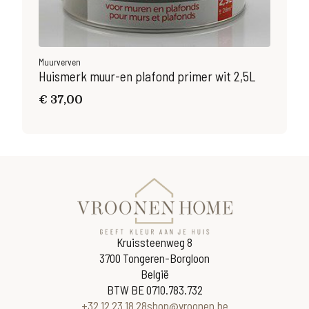
Muurverven
Muu
Huismerk muur-en plafond primer wit 2,5L
Lev
€
37,00
€
1
Kruissteenweg 8
3700 Tongeren-Borgloon
België
BTW BE 0710.783.732
+32 12 23 18 28
shop@vroonen.be