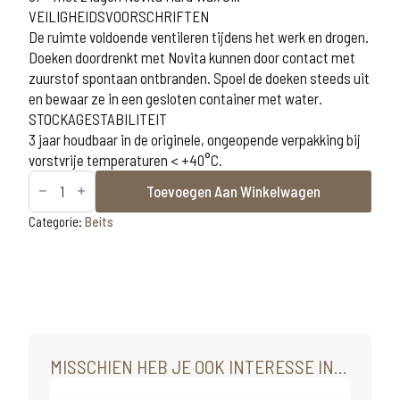
VEILIGHEIDSVOORSCHRIFTEN
De ruimte voldoende ventileren tijdens het werk en drogen.
Doeken doordrenkt met Novita kunnen door contact met
zuurstof spontaan ontbranden. Spoel de doeken steeds uit
en bewaar ze in een gesloten container met water.
STOCKAGESTABILITEIT
3 jaar houdbaar in de originele, ongeopende verpakking bij
vorstvrije temperaturen < +40°C.
Novita
Toevoegen Aan Winkelwagen
beits
donker
bruin
Categorie:
Beits
kleurnummer
3
0,50L
aantal
MISSCHIEN HEB JE OOK INTERESSE IN...