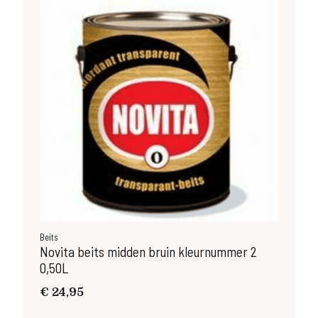
Beits
B
 2
Novita beits licht bruin kleurnummer 1 1L
€
44,95