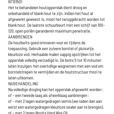
NTB1501
Het te behandelen houtoppervlak dient droog en
onbehandeld of blank hout te zijn. Indien het hout al
afgewerkt geweest is, moet het teruggebracht worden tot
blank hout. De laatste schuurbeurt met een schijf van 100-
120, open poriën garanderen maximum penetratie.
AANBRENGEN
De houtbeits goed omroeren voor en tijdens de
toepassing. Gebruik een zuivere borstel of pluisvrije,
kleurloze vod. Herhaalde malen sappig opstrijken tot het
oppervlak volledig verzadigd is. De beits 5 tot 10 minuten
laten inzuigen, het overtollige wegnemen met een vod om
borstelstrepen te vermijden en de houtstructuur mooi te
laten uitkomen.
NABEHANDELING
Na volledige droging kan het oppervlak afgewerkt worden :
of – een tweede laag als afwerklaag aanbrengen :
of – met 2 lagen watergedragen vernis (we raden dan aan
eerst een watergedragen kleurloze sealer aan te brengen),
of – met 2 lagen Novita Hard Wax Oil.