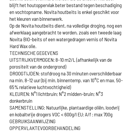
blijft het houtoppervlak beter bestand tegen beschadiging
en vochtopname. Novita houtbeits is enkel geschikt voor
het kleuren van binnenwerk.
Op de Novita houtbeits dient, na volledige droging, nog een
afwerklaag aangebracht te worden, zoals een tweede laag
Novita BIO-beits of een watergedragen vernis of Novita
Hard Wax olie.
TECHNISCHE GEGEVENS
UITSTRIJKVERMOGEN: 8-10 m2/L (afhankelijk van de
porositeit van de ondergrond)
DROOGTIJDEN: stofdroog na 30 minuten overschilderbaar
na min. 8-12 uur (bij min. binnentemp. van 10°C en max. 50-
65% relatieve luchtvochtigheid)
KLEUREN: N°1 lichtbruin; N°2 midden-bruin; N°3
donkerbruin
SAMENSTELLING: Natuurlijke, plantaardige oliën, loodvrij
en kobaltvrije drogers VOC < 600g/l EU: A/f : max 700g
GEBRUIKSAANWIJZING
OPPERVLAKTEVOORBEHANDELING