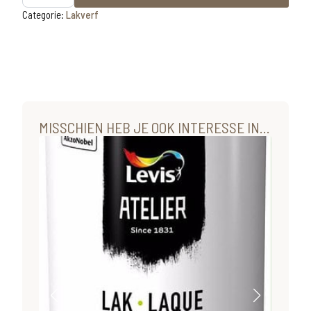
buiten
hout
Categorie:
Lakverf
satin
wit
1L
aantal
MISSCHIEN HEB JE OOK INTERESSE IN...