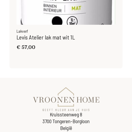
Lakverf
Lakv
Levis Atelier lak mat wit 1L
Lev
€
57,00
€
3
Kruissteenweg 8
3700 Tongeren-Borgloon
België