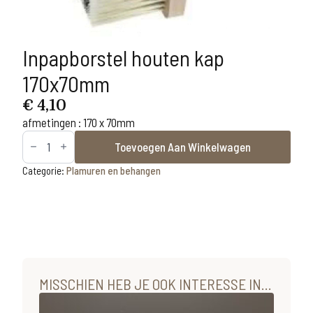
Inpapborstel houten kap
170x70mm
€
4,10
afmetingen : 170 x 70mm
Inpapborstel
Toevoegen Aan Winkelwagen
houten
kap
170x70mm
Categorie:
Plamuren en behangen
aantal
MISSCHIEN HEB JE OOK INTERESSE IN...