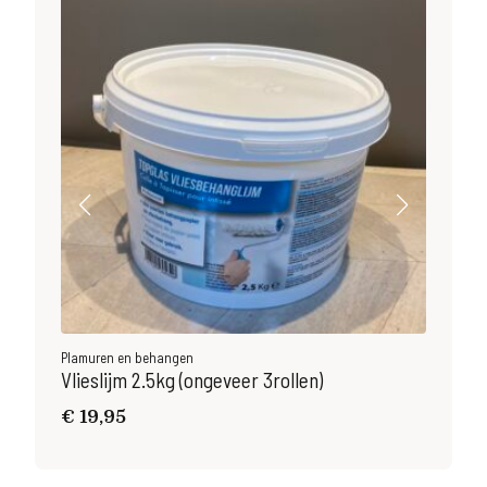
Plamuren en behangen
Pla
Vlieslijm 2.5kg (ongeveer 3rollen)
Vli
€
19,95
€
5