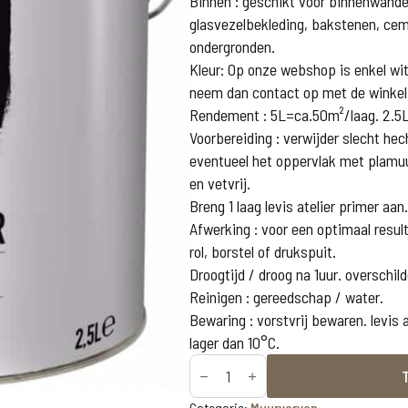
Binnen : geschikt voor binnenwanden
glasvezelbekleding, bakstenen, cem
ondergronden.
Kleur: Op onze webshop is enkel wit 
neem dan contact op met de winkel
Rendement : 5L=ca.50m²/laag. 2.5L
Voorbereiding : verwijder slecht hec
eventueel het oppervlak met plamuu
en vetvrij.
Breng 1 laag levis atelier primer aan.
Afwerking : voor een optimaal result
rol, borstel of drukspuit.
Droogtijd / droog na 1uur. overschil
Reinigen : gereedschap / water.
Bewaring : vorstvrij bewaren. levis
lager dan 10°C.
Levis
Atelier
muur
Categorie:
Muurverven