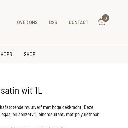
0
OVER ONS
B2B
CONTACT
HOPS
SHOP
satin wit 1L
ekafstotende muurverf met hoge dekkracht. Deze
n egaal en aanzetvrij eindresultaat. met polyurethaan