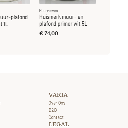
Muurverven
Muurverven
Huismerk muur- en
Levis Atel
uur-plafond
plafond primer wit 5L
1L
t 1L
€
74,00
€
38,00
VARIA
n
Over Ons
B2B
Contact
LEGAL