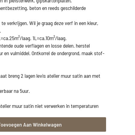
 in pleisterwerk, gipskartonplaten,
entbezetting, beton en reeds geschilderde
te verkrijgen. Wil je graag deze verf in een kleur,
.
=ca.25m²/laag. 1L=ca.10m²/laag.
htende oude verflagen en losse delen. herstel
r en vulmiddel. Ontkorrel de ondergrond, maak stof-
aat breng 2 lagen levis atelier muur satin aan met
derbaar na 5uur.
 atelier muur satin niet verwerken in temperaturen
Toevoegen Aan Winkelwagen