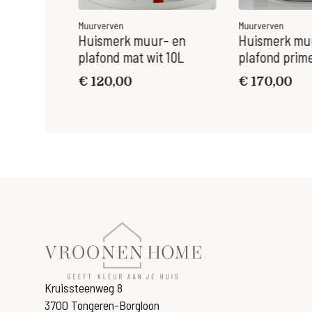
Muurverven
Muurverven
lafond wit
Huismerk muur- en
Huismerk mu
plafond mat wit 10L
plafond prime
€
120,00
€
170,00
Kruissteenweg 8
3700 Tongeren-Borgloon