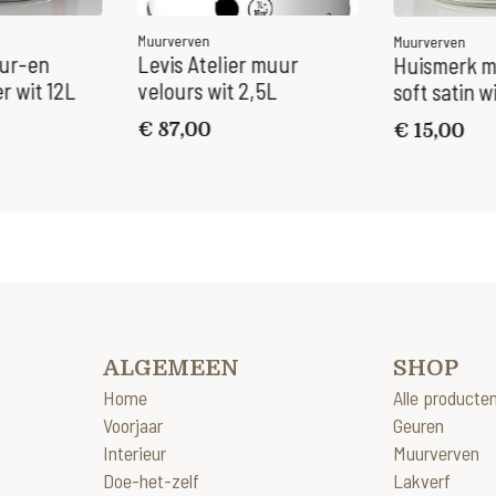
Muurverven
Muurverven
ur-en
Levis Atelier muur
Huismerk m
r wit 12L
velours wit 2,5L
soft satin wi
€
87,00
€
15,00
ALGEMEEN
SHOP
Home
Alle producte
Voorjaar
Geuren
Interieur
Muurverven
Doe-het-zelf
Lakverf