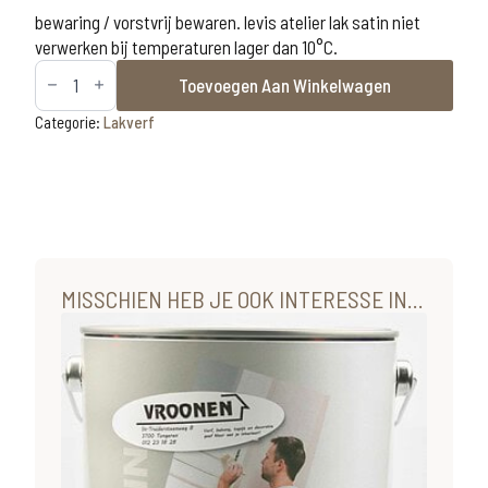
bewaring / vorstvrij bewaren. levis atelier lak satin niet
verwerken bij temperaturen lager dan 10°C.
Levis
Toevoegen Aan Winkelwagen
Atelier
lak
satin
Categorie:
Lakverf
wit
2,5L
aantal
MISSCHIEN HEB JE OOK INTERESSE IN...