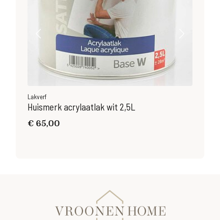
Lakverf
Lakv
Huismerk acrylaatlak wit 2,5L
Hui
€
65,00
€
2